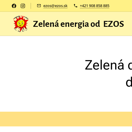
ezos@ezos.sk
+421 908 858 885
Zelená energia od EZOS
Zelená 
d