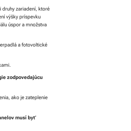
 druhy zariadení, ktoré
ní výšky príspevku
iálu úspor a množstva
erpadlá a fotovoltické
kami.
rgie zodpovedajúcu
nia, ako je zateplenie
anelov musí byť