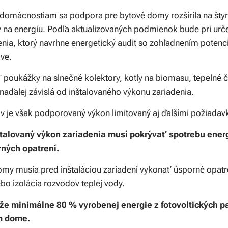
domácnostiam sa podpora pre bytové domy rozšírila na štyri
 na energiu. Podľa aktualizovaných podmienok bude pri urče
enia, ktorý navrhne energetický audit so zohľadnením potenc
ove.
poukážky na slnečné kolektory, kotly na biomasu, tepelné č
naďalej závislá od inštalovaného výkonu zariadenia.
 je však podporovaný výkon limitovaný aj ďalšími požiadav
nštalovaný výkon zariadenia musí pokrývať spotrebu ene
ných opatrení.
my musia pred inštaláciou zariadení vykonať úsporné opatre
bo izolácia rozvodov teplej vody.
že minimálne 80 % vyrobenej energie z fotovoltických p
m dome.