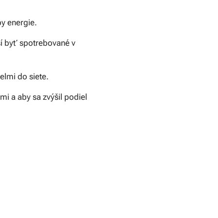
y energie.
í byť spotrebované v
lmi do siete.
mi a aby sa zvýšil podiel