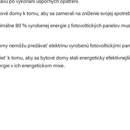
avu po vykonaní úsporných opatrení.
ové domy k tomu, aby sa zamerali na zníženie svojej spotreb
imálne 80 % vyrobenej energie z fotovoltických panelov mus
my nemôžu predávať elektrinu vyrobenú fotovoltickými pane
ieť k tomu, aby sa bytové domy stali energeticky efektívnejší
ergie v ich energetickom mixe.