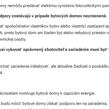
my nemôžu predávať elektrinu vyrobenú fotovoltickými pane
dpory zostávajú v prípade bytových domov nezmenené.
 spoločenstvo vlastníkov bytov alebo vlastníci zastúpení 
, preto bytový dom ani žiaden byt alebo nebytový priestor 
ávnickej osoby.
musí vykonať oprávnený zhotoviteľ a zariadenie musí by
chať zariadenia inštalovať, ale aktuálne žiadosti o poukáž
4.
ácnostiam motivuje bytové domy k úsporám energie.
budú môcť bytové domy získať podporu len na zariadenia, 