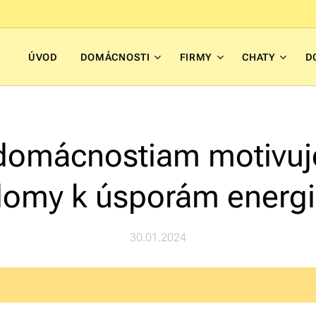
ÚVOD
DOMÁCNOSTI
FIRMY
CHATY
D
domácnostiam motivuj
omy k úsporám energ
30.01.2024