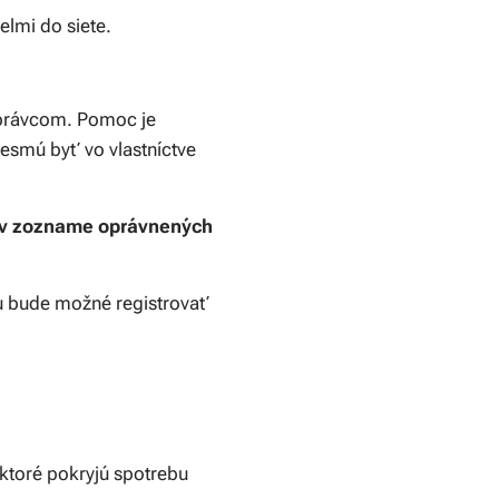
lmi do siete.
správcom. Pomoc je
nesmú byť vo vlastníctve
ť v zozname oprávnených
ku bude možné registrovať
ktoré pokryjú spotrebu