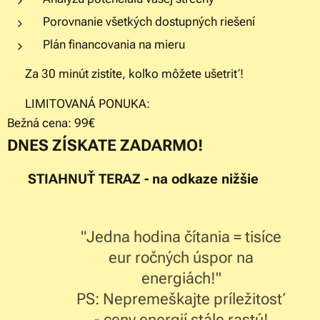
Porovnanie všetkých dostupných riešení
Plán financovania na mieru
⏱️ Za 30 minút zistíte, koľko môžete ušetriť!
🎁 LIMITOVANÁ PONUKA:
Bežná cena: 99€
DNES ZÍSKATE ZADARMO!
👉 STIAHNUŤ TERAZ - na odkaze nižšie
"Jedna hodina čítania = tisíce
eur ročných úspor na
energiách!"
PS: Nepremeškajte príležitosť
- ceny energií stále rastú!