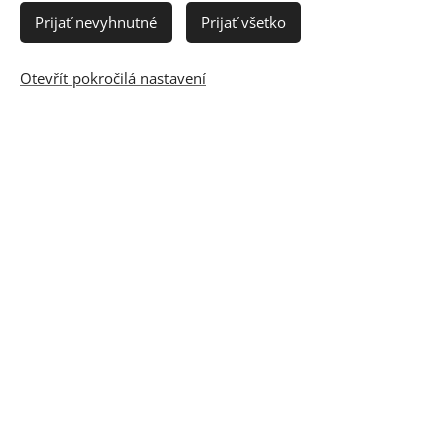
Prijať nevyhnutné
Prijať všetko
Otevřít pokročilá nastavení