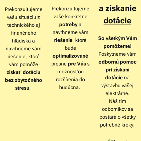
a získanie
Prekonzultujeme
Prekonzultujeme
vaše konkrétne
vašu situáciu z
dotácie
potreby
a
technického aj
navrhneme vám
finančného
So všetkým Vám
riešenie
, ktoré
hľadiska a
pomôžeme!
bude
navrhneme vám
Poskytneme vám
optimalizované
riešenie, ktoré
odbornú pomoc
presne
pre Vás
s
vám pomôže
pri získaní
možnosťou
získať dotáciu
dotácie
na
rozšírenia do
bez zbytočného
výstavbu vašej
budúcna.
stresu
.
elektrárne.
Náš tím
odborníkov sa
postará o všetky
potrebné kroky: