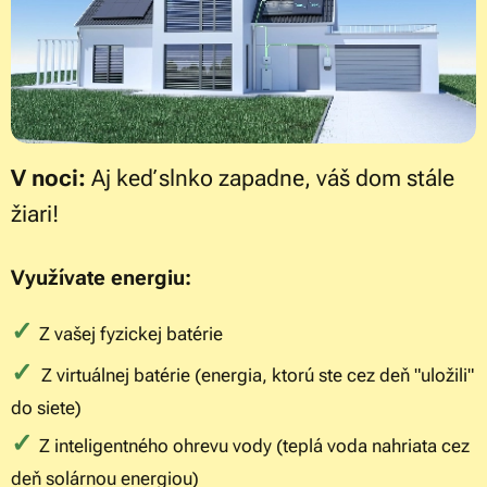
V noci:
Aj keď slnko zapadne, váš dom stále
žiari!
Využívate energiu:
✓
Z vašej fyzickej batérie
✓
Z virtuálnej batérie (energia, ktorú ste cez deň "uložili"
do siete)
✓
Z inteligentného ohrevu vody (teplá voda nahriata cez
deň solárnou energiou)