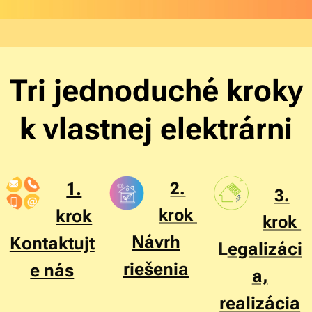
Tri jednoduché kroky
k vlastnej elektrárni
1.
2.
3.
krok
krok
krok
Návrh
Kontaktujt
L
egalizáci
riešenia
e nás
a,
realizácia