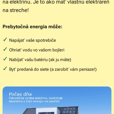
na elektrinu. Je to ako mať vlastnú elektráreň
na streche!
Prebytočná energia môže:
✓
Napájať vaše spotrebiče
✓
Ohriať vodu vo vašom bojleri
✓
Nabíjať vašu batériu (ak ju máte)
✓
Byť predaná do siete (a zarobiť vám peniaze!)