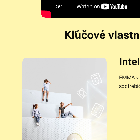
Kľúčové vlast
Inte
EMMA v r
spotrebi