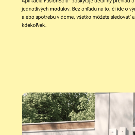
Aplikácia FusionSolar poskytuje detailný prehľad o
jednotlivých modulov. Bez ohľadu na to, či ide o v
alebo spotrebu v dome, všetko môžete sledovať a
kdekoľvek.