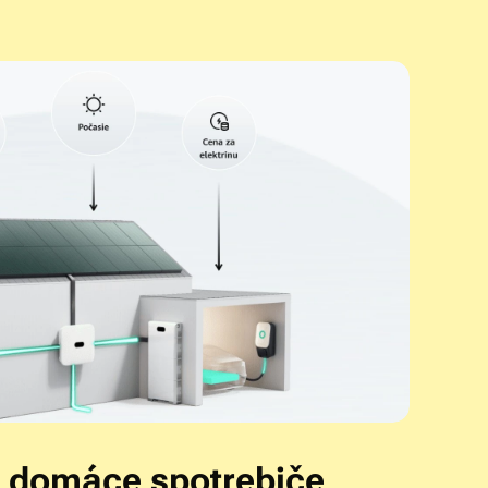
re domáce spotrebiče