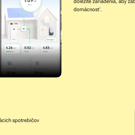
dôležité zariadenia, aby za
domácnosť.
ácich spotrebičov