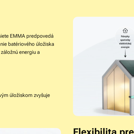
 siete EMMA predpovedá
janie batériového úložiska
 záložnú energiu a
vým úložiskom zvyšuje
Flexibilita p