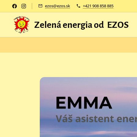
ezos@ezos.sk
+421 908 858 885
Zelená energia od EZOS