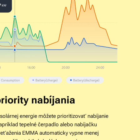
riority nabíjania
olárnej energie môžete prioritizovať nabíjanie
napríklad tepelné čerpadlo alebo nabíjačku
preťaženia EMMA automaticky vypne menej