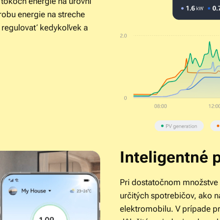
 tokoch energie na úrovni
ýrobu energie na streche
 regulovať kedykoľvek a
Inteligentné p
Pri dostatočnom množstve s
určitých spotrebičov, ako 
elektromobilu. V prípade 