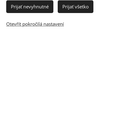
Prijať nevyhnutné
Prijať všetko
Otevřít pokročilá nastavení