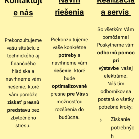
Kontaktujt
riešenia
a servis
e nás
So všetkým Vám
pomôžeme!
Prekonzultujeme
Prekonzultujeme
Poskytneme vám
vaše konkrétne
vašu situáciu z
odbornú pomoc
potreby
a
technického aj
pri
navrhneme vám
finančného
výstavbe
vašej
riešenie
, ktoré
hľadiska a
elektrárne.
bude
navrhneme vám
Náš tím
optimalizované
riešenie, ktoré
odborníkov sa
presne
pre Vás
s
vám pomôže
postará o všetky
možnosťou
získať presnú
potrebné kroky:
rozšírenia do
predstavu
bez
budúcna.
zbytočného
Získanie
stresu.
potrebnýc
h