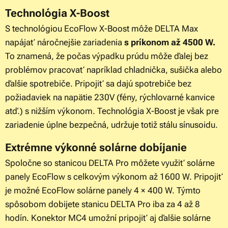
Technológia X-Boost
S technológiou EcoFlow X-Boost môže DELTA Max
napájať náročnejšie zariadenia
s príkonom až 4500 W.
To znamená, že počas výpadku prúdu môže ďalej bez
problémov pracovať napríklad chladnička, sušička alebo
ďalšie spotrebiče. Pripojiť sa dajú spotrebiče bez
požiadaviek na napätie 230V (fény, rýchlovarné kanvice
atď.) s nižším výkonom. Technológia X-Boost je však pre
zariadenie úplne bezpečná, udržuje totiž stálu sínusoidu.
Extrémne výkonné solárne dobíjanie
Spoločne so stanicou DELTA Pro môžete využiť solárne
panely EcoFlow s celkovým výkonom až 1600 W. Pripojiť
je možné EcoFlow solárne panely 4 × 400 W. Týmto
spôsobom dobijete stanicu DELTA Pro iba za 4 až 8
hodín. Konektor MC4 umožní pripojiť aj ďalšie solárne