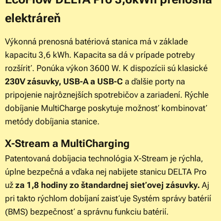
elektráreň
Výkonná prenosná batériová stanica má v základe
kapacitu 3,6 kWh. Kapacita sa dá v prípade potreby
rozšíriť. Ponúka výkon 3600 W. K dispozícii sú klasické
230V zásuvky, USB-A a USB-C
a ďalšie porty na
pripojenie najrôznejších spotrebičov a zariadení. Rýchle
dobíjanie MultiCharge poskytuje možnosť kombinovať
metódy dobíjania stanice.
X-Stream a MultiCharging
Patentovaná dobíjacia technológia X-Stream je rýchla,
úplne bezpečná a vďaka nej nabijete stanicu DELTA Pro
už
za 1,8 hodiny zo štandardnej sieťovej zásuvky.
Aj
pri takto rýchlom dobíjaní zaisťuje Systém správy batérií
(BMS) bezpečnosť a správnu funkciu batérií.