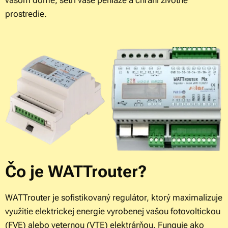
vašom dome, šetrí vaše peniaze a chráni životné
prostredie.
Čo je WATTrouter?
WATTrouter je sofistikovaný regulátor, ktorý maximalizuje
využitie elektrickej energie vyrobenej vašou fotovoltickou
(FVE) alebo veternou (VTE) elektrárňou. Funguje ako