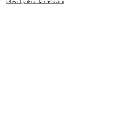
Otevřít pokročilá nastavení