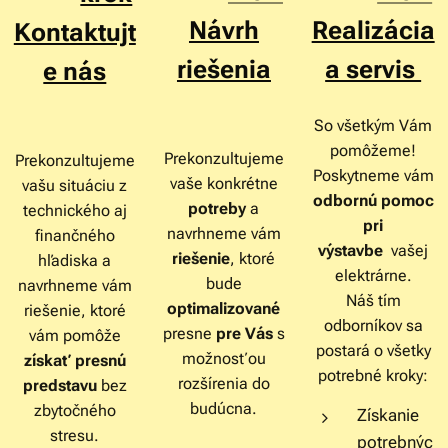
Návrh
Realizácia
Kontaktujt
riešenia
a servis
e nás
So všetkým Vám
pomôžeme!
Prekonzultujeme
Prekonzultujeme
Poskytneme vám
vaše konkrétne
vašu situáciu z
odbornú pomoc
potreby
a
technického aj
pri
navrhneme vám
finančného
výstavbe
vašej
riešenie
, ktoré
hľadiska a
elektrárne.
bude
navrhneme vám
Náš tím
optimalizované
riešenie, ktoré
odborníkov sa
presne
pre Vás
s
vám pomôže
postará o všetky
možnosťou
získať presnú
potrebné kroky:
rozšírenia do
predstavu
bez
budúcna.
zbytočného
Získanie
stresu.
potrebnýc