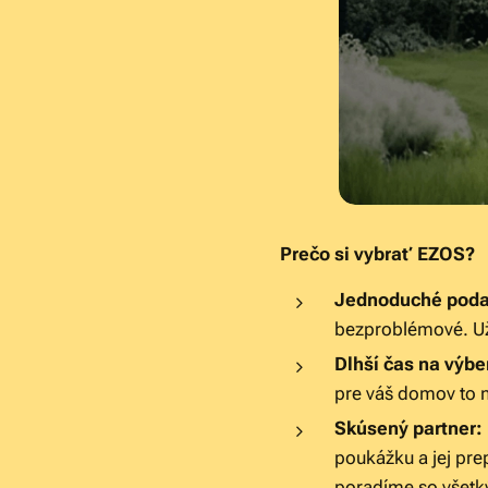
Prečo si vybrať EZOS?
Jednoduché podan
bezproblémové. Už 
Dlhší čas na výbe
pre váš domov to n
Skúsený partner:
poukážku a jej pr
poradíme so všetk