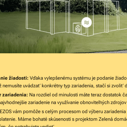
ie žiadosti:
Vďaka vylepšenému systému je podanie žiados
nemusíte uvádzať konkrétny typ zariadenia, stačí si zvoliť d
r zariadenia:
Na rozdiel od minulosti máte teraz dostatok čas
ajvhodnejšie zariadenie na využívanie obnoviteľných zdrojov
EZOS vám pomôže s celým procesom od výberu zariadenia a
eplatenie. Máme bohaté skúsenosti s projektom Zelená domá
ým, čo potrebujete vedieť.