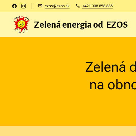
ezos@ezos.sk
+421 908 858 885
Zelená energia od EZOS
Zelená 
na obno